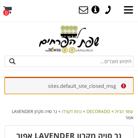
0
sites.default_site_closed_msg
עמוד הבית
>
DECORADO
>
נרות דקורדו
> נר סויה מקרון LAVENDER
אפור
נר סויה מקרון LAVENDER אפור