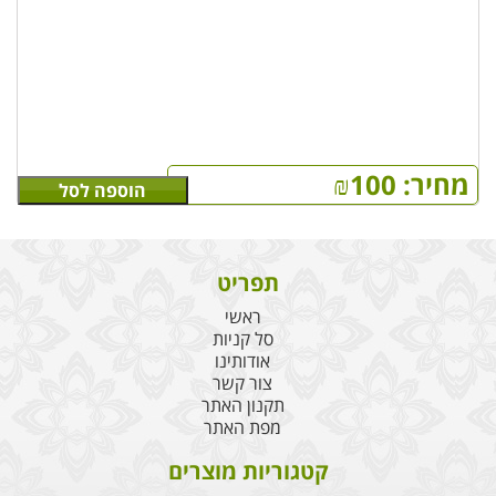
100-130 שעות בעירה
נר איכותי מבית PRICE'S CANDLES האיטלקי, מיוצר משעווה
איכותית, בעיצוב נקי בעל ריכוז בישום גבוה היוצר ניחוחות
חזקים ועמוקים
מחיר:
100
₪
הוספה לסל
תפריט
ראשי
סל קניות
אודותינו
צור קשר
תקנון האתר
מפת האתר
קטגוריות מוצרים