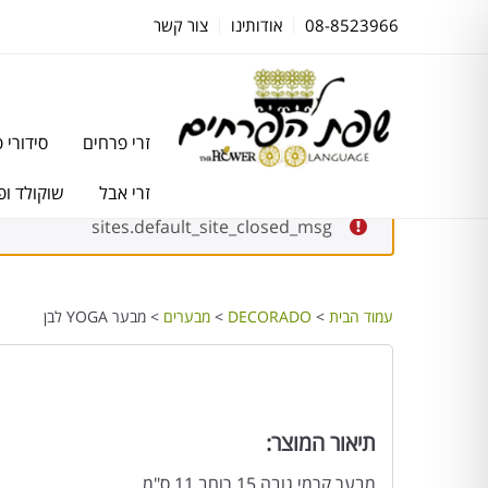
08-8523966
אודותינו
צור קשר
זרי פרחים
סידורי 
זרי אבל
שוקולד ופ
sites.default_site_closed_msg
עמוד הבית
>
DECORADO
>
מבערים
> מבער YOGA לבן
תיאור המוצר:
מבער קרמי גובה 15 רוחב 11 ס"מ