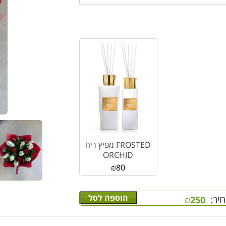
מפיץ ריח FROSTED
ORCHID
₪
80
הוספה לסל
יר:
₪
250