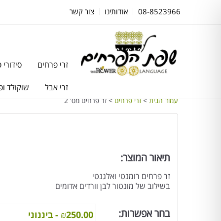
08-8523966
אודותינו
צור קשר
זרי פרחים
סידורי 
זרי אבל
שוקולד ופ
עמוד הבית
>
זרי פרחים
> זר פרחים מס' 2
תיאור המוצר:
זר פרחים רומנטי ואלגנטי
בשילוב של מונטור לבן וורדים אדומים
בחר אפשרות: