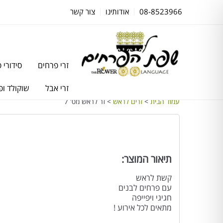
08-8523966
אודותינו
צור קשר
זרי פרחים
סידורי 
זרי אבל
שוקולד ופ
עמוד הבית
>
זרים לראש
> זר לראש מס' 7
תיאור המוצר:
קשת לראש
עם פרחים לבנים
חגיגי ויפייפה
מתאים לכל אירוע !