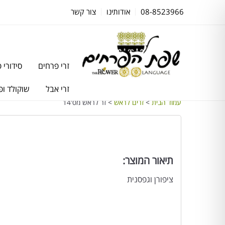
08-8523966
אודותינו
צור קשר
זרי פרחים
סידורי 
זרי אבל
שוקולד ופ
עמוד הבית
>
זרים לראש
> זר לראש מס'14
תיאור המוצר:
ציפורן וגפסנית