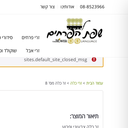
08-8523966
אודותינו
צור קשר
זרי פרחים
סידורי 
זרי אבל
שוקולד ופ
sites.default_site_closed_msg
עמוד הבית
>
זרי כלה
> זר כלה מס' 8
תיאור המוצר:
זר כלה צבעוני ופרוע